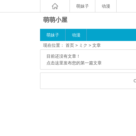
萌妹子
动漫
萌萌小屋
萌妹子
动漫
现在位置：
首页
> ミク > 文章
目前还没有文章！
点击这里发布您的第一篇文章