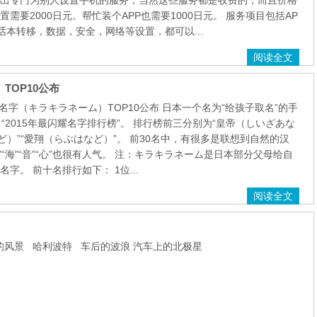
出专门为别人设置手机的服务，当然这些服务都是收费的，而且价格
设置需要2000日元。帮忙装个APP也需要1000日元。 服务项目包括AP
话本转移，数据，安全，网络等设置，都可以...
阅读全文
TOP10公布
名字（キラキラネーム）TOP10公布 日本一个名为“给孩子取名”的手
布了“2015年最闪耀名字排行榜”。 排行榜前三分别为“皇帝（しいざあな
ど）”“愛翔（らぶはなど）”。 前30名中，有很多是联想到自然的汉
爱”“海”“音”“心”也很有人气。 注：キラキラネーム是日本部分父母给自
字。 前十名排行如下： 1位...
阅读全文
的风景 哈利波特 车后的波浪 汽车上的北极星