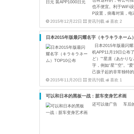
也有这样的，有公司推
也不便宜。利于WiFi
P设置，病毒对策，电
2015年12月22日
资讯刊载
喜欢 2
日本2015年版最闪耀名字（キラキラネーム）
日本2015年版最闪耀
机APP11月19日公
ど）”“星凛（あかりな
字，例如“星”“空”。“
己孩子起的非常独特的名
2015年11月20日
资讯刊载
喜欢 1
可以和日本的黑板一战：脏车变身艺术画
还可以做广告 车后