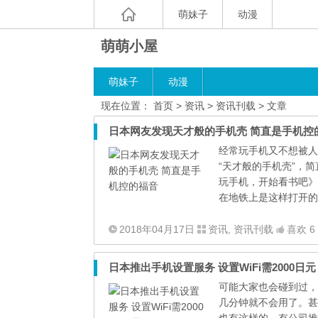
萌妹子
动漫
萌萌小屋
萌妹子
动漫
现在位置：
首页
>
资讯
>
资讯刊载
> 文章
日本网友发现天才般的手机壳 简直是手机控
经常玩手机又不想被人
“天才般的手机壳”，
玩手机，开始看书吧》
在地铁上是这样打开的
2018年04月17日
资讯
,
资讯刊载
喜欢 6
日本推出手机设置服务 设置WiFi需2000日元 
可能大家也会碰到过，
几分钟就不会用了。甚