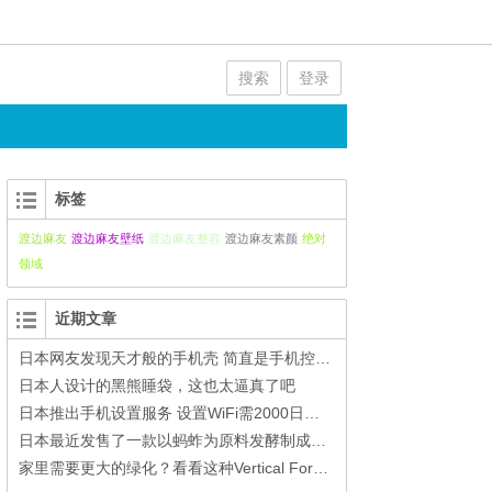
搜索
登录
标签
渡边麻友
渡边麻友壁纸
渡边麻友整容
渡边麻友素颜
绝对
领域
近期文章
日本网友发现天才般的手机壳 简直是手机控的福音
日本人设计的黑熊睡袋，这也太逼真了吧
日本推出手机设置服务 设置WiFi需2000日元 装APP1000日元
日本最近发售了一款以蚂蚱为原料发酵制成的调味料
家里需要更大的绿化？看看这种Vertical Forest式的房子吧