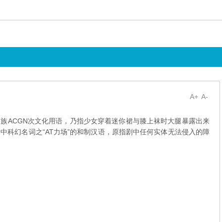
A+
A-
族ACGN次文化用语，乃指少女穿着迷你裙与膝上袜时大腿暴露出来
中科幻名词之“AT力场”的和制汉语，原指剧中任何实体无法侵入的障